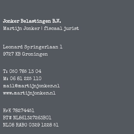
Jonker Belastingen B.V.
Martijn Jonker | fiscaal jurist
Leonard Springerlaan 1
9727 KB Groningen
T: 050 785 13 04
M: 06 81 225 110
mail@martijnjonker.nl
www.martijnjonker.nl
KvK 78274451
BTW NL861327263B01
NL08 RABO 0329 1228 51